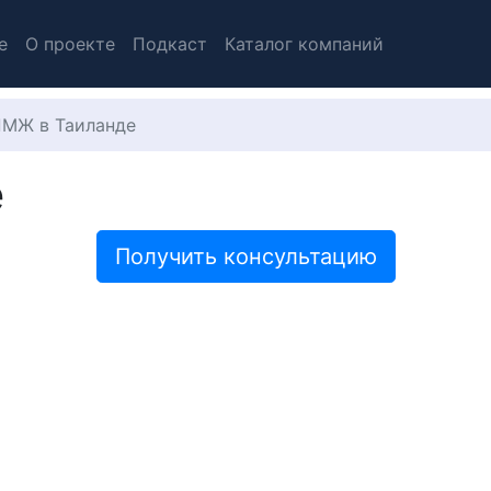
е
О проекте
Подкаст
Каталог компаний
МЖ в Таиланде
е
Получить консультацию