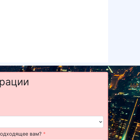
грации
подходящее вам?
*