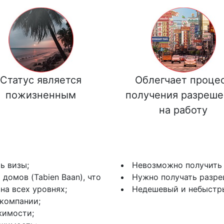
Статус является
Облегчает проце
пожизненным
получения разреше
на работу
ь визы;
Невозможно получить 
домов (Tabien Baan), что
Нужно получать разре
на всех уровнях;
Недешевый и небыстр
 компании;
жимости;